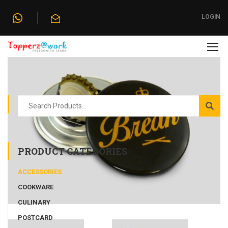
Home
»
Shop
»
Keychains
LOGIN
PRODUCT CATEGORIES
ACCESSORIES
COOKWARE
CULINARY
POSTCARD