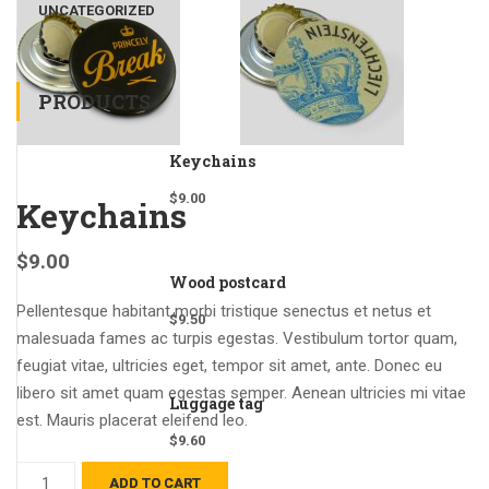
UNCATEGORIZED
PRODUCTS
Keychains
$
9.00
Keychains
$
9.00
Wood postcard
Pellentesque habitant morbi tristique senectus et netus et
$
9.50
malesuada fames ac turpis egestas. Vestibulum tortor quam,
feugiat vitae, ultricies eget, tempor sit amet, ante. Donec eu
libero sit amet quam egestas semper. Aenean ultricies mi vitae
Luggage tag
est. Mauris placerat eleifend leo.
$
9.60
ADD TO CART